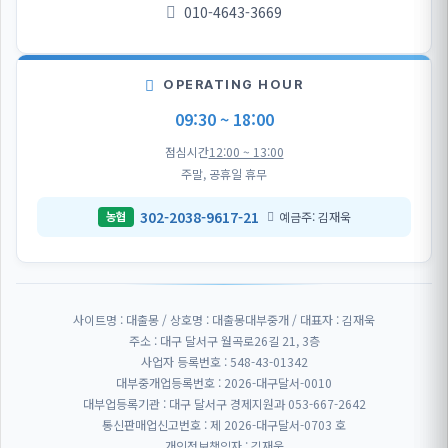
010-4643-3669
OPERATING HOUR
09:30 ~ 18:00
점심시간
12:00 ~ 13:00
주말, 공휴일 휴무
302-2038-9617-21
예금주: 김재욱
농협
사이트명 : 대출몽 / 상호명 : 대출몽대부중개 / 대표자 : 김재욱
주소 : 대구 달서구 월곡로26길 21, 3층
사업자 등록번호 : 548-43-01342
대부중개업등록번호 : 2026-대구달서-0010
대부업등록기관 : 대구 달서구 경제지원과 053-667-2642
통신판매업신고번호 : 제 2026-대구달서-0703 호
개인정보책임자 : 김재욱