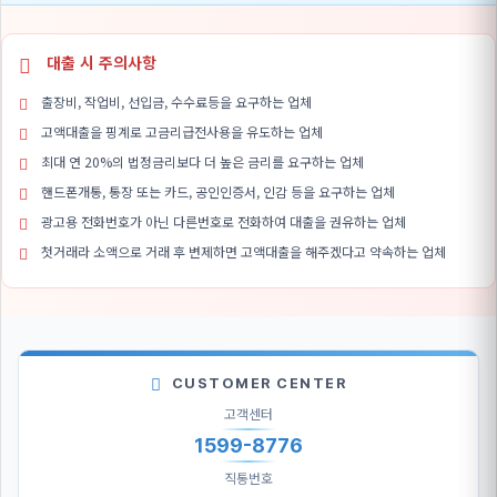
대출 시 주의사항
출장비, 작업비, 선입금, 수수료등을 요구하는 업체
고액대출을 핑계로 고금리급전사용을 유도하는 업체
최대 연 20%의 법정금리보다 더 높은 금리를 요구하는 업체
핸드폰개통, 통장 또는 카드, 공인인증서, 인감 등을 요구하는 업체
광고용 전화번호가 아닌 다른번호로 전화하여 대출을 권유하는 업체
첫거래라 소액으로 거래 후 변제하면 고액대출을 해주겠다고 약속하는 업체
CUSTOMER CENTER
고객센터
1599-8776
직통번호