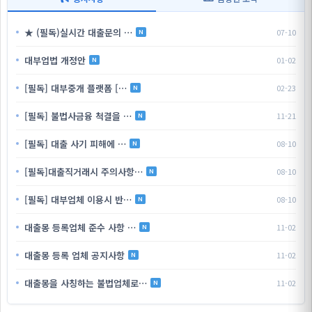
★ (필독)실시간 대출문의 …
07-10
N
대부업법 개정안
01-02
N
[필독] 대부중개 플랫폼 […
02-23
N
[필독] 불법사금융 척결을 …
11-21
N
[필독] 대출 사기 피해에 …
08-10
N
[필독]대출직거래시 주의사항…
08-10
N
[필독] 대부업체 이용시 반…
08-10
N
대출몽 등록업체 준수 사항 …
11-02
N
대출몽 등록 업체 공지사항
11-02
N
대출몽을 사칭하는 불법업체로…
11-02
N