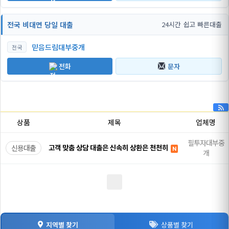
전국 비대면 당일 대출
24시간 쉽고 빠른대출
믿음드림대부중개
전국
전화
문자
상품
제목
업체명
필투자대부중
신용대출
고객 맞춤 상담 대출은 신속히 상환은 천천히
N
개
지역별 찾기
상품별 찾기