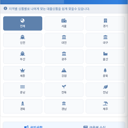
지역별 상품별로 나에게 맞는 대출상품을 쉽게 찾을수 있습니다.
전체
서울
경기
인천
대전
대구
부산
광주
울산
세종
강원
충북
충남
전북
전남
경북
경남
제주
공지사항
금융권 소식