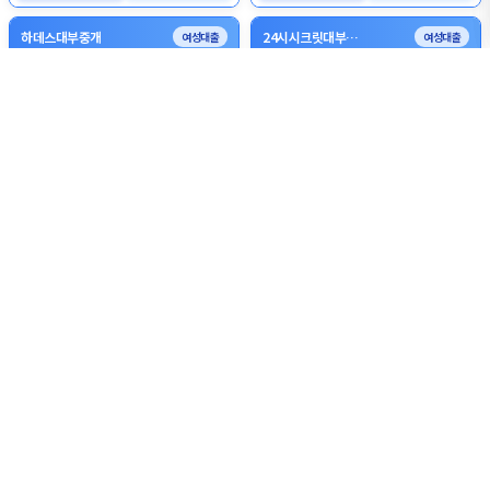
하데스대부중개
24시시크릿대부…
여성대출
여성대출
⭐비대면 당일대출⭐
친절상담당일대출
높은 승인률
안전한대출OK
맞춤대출로입금은빠르게
대부협회정식업체
상환은천천히OK
빠르고간편한대출
전화문자OK간편서류OK
신용낮아도OK
전화하기
문자하기
전화하기
문자하기
기분조은대부중개
스마트대부중개
여성대출
여성대출
⭐친절은기본비밀은보장⭐
★ 월 변 전 문 ★
비대면당일대풀
빠르고안전하게
간편승인
비대면당일대출
빠르고안전하게
저희가빌려드립니다
당일즉시입금
높은승인률