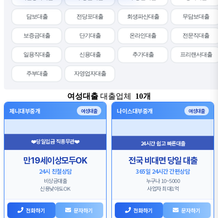
담보대출
전당포대출
회생파산대출
무담보대출
보증금대출
단기대출
온라인대출
전문직대출
일용직대출
신용대출
추가대출
프리랜서대출
주부대출
자영업자대출
여성대출
대출업체
10개
제니대부중개
나이스대부중개
여성대출
여성대출
❤️당일입금 직종무관❤️
24시간 쉽고 빠른대출
만19세이상모두OK
전국 비대면 당일 대출
24시 친절상담
365일 24시간 간편상담
비상금대출
누구나 10~5000
신용낮아도OK
사업자 최대1억
전화하기
문자하기
전화하기
문자하기