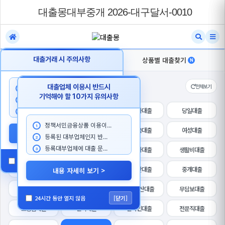
대출몽대부중개 2026-대구달서-0010
내지역 대출찾기
대출거래 시 주의사항
상품별 대출찾기
N
N
상품 선택
전체보기
대출업체 이용시 반드시
대출 상담시 본인이 대출한...
1
기억해야 할 10가지 유의사항
대출을 목적으로 첫거래 고...
2
전체
소액대출
무직자대출
당일대출
대출몽 담당자를 사칭하...
3
정책서민금융상품 이용이...
1
월세대출
대환대출
비상금대출
여성대출
내용 자세히 보기 >
등록된 대부업체인지 반...
2
등록대부업체에 대출 문...
직장인대출
사업자대출
자동차대출
생활비대출
3
24시간 동안 열지 않음
[닫기]
저신용자대출
무방문대출
부동산대출
중개대출
내용 자세히 보기 >
담보대출
전당포대출
회생파산대출
무담보대출
24시간 동안 열지 않음
[닫기]
보증금대출
단기대출
온라인대출
전문직대출