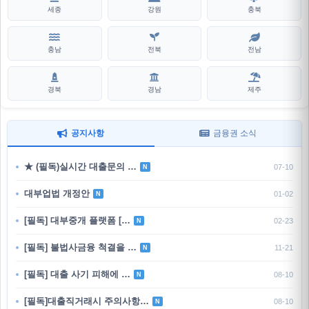
세종
강원
충북
충남
전북
전남
경북
경남
제주
공지사항
금융권 소식
★ (필독)실시간 대출문의 …
07-10
N
대부업법 개정안
01-02
N
[필독] 대부중개 플랫폼 […
02-23
N
[필독] 불법사금융 척결을 …
11-21
N
[필독] 대출 사기 피해에 …
08-10
N
[필독]대출직거래시 주의사항…
08-10
N