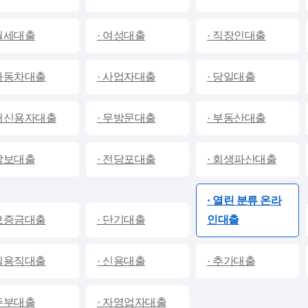
 월세대출
· 여성대출
· 직장인대출
 대출
친절상담당일대출
구나
안전한대출OK
 자동차대출
· 사업자대출
· 당일대출
24시시크릿대부중개업
업체
업체
 저신용자대출
· 무방문대출
· 부동산대출
전국
지역
지역
 담보대출
· 전당포대출
· 회생파산대출
자세히보기
search
·
열린 분류
온라
 보증금대출
· 단기대출
인대출
 일용직대출
· 신용대출
· 추가대출
 주부대출
· 자영업자대출