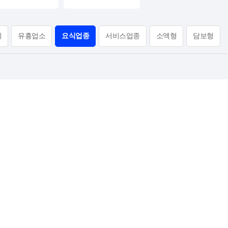
체
유흥업소
요식업종
서비스업종
소액형
담보형