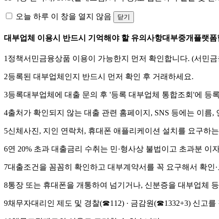
오늘 하루 이 창을 열지 않음
닫기
대부업체 이용시 반드시 기억해야 할 유의사항
대부중개플랫폼
1
정책서민금융상품 이용이 가능한지 먼저 확인합니다. (서민금융
2
등록된 대부업체인지 반드시 먼저 확인 후 거래하세요.
3
등록대부업체에 대출 문의 후 '등록 대부업체 통합조회'에
등록
4
출처가 확인되지 않는 대출 관련 홈페이지, SNS
등에는 이름, 
5
신체사진, 지인 연락처, 휴대폰 애플리케이션 설치
를 요구하는
6
연 20% 초과 대출금리 수취
는 민·형사상 불법이고 초과분 이
7
대출조건을 꼼꼼히 확인하고 대부계약서를 꼭 요구해서 확인·
8
통장 또는 휴대폰을 개통하여 넘기거나,
신분증을 대부업체 등
9
채무자대리인 제도 및 경찰(☎112) · 금감원(☎1332+3) 신고