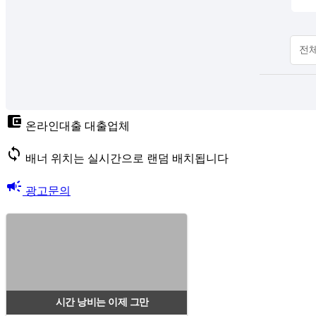
전
account_balance_wallet
온라인대출 대출업체
sync
배너 위치는 실시간으로 랜덤 배치됩니다
campaign
광고문의
시간 낭비는 이제 그만