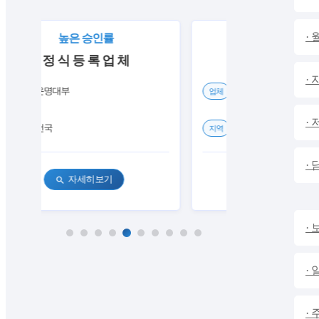
·
높은 승인률
전국24시 비대면
정 식 등 록 업 체
만 19세이상 누
·
운명대부
바로국민대부중개
업체
업체
·
전국
전국
지역
지역
·
자세히보기
자세히보기
search
search
·
·
·