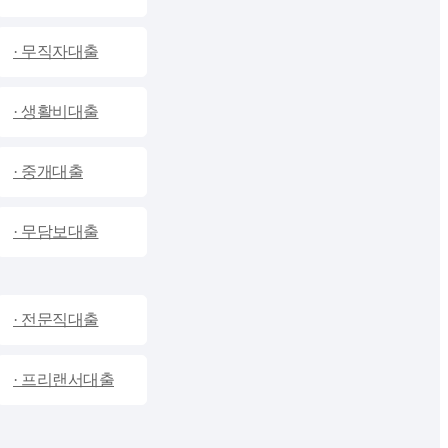
· 무직자대출
전국비대면당일대출
⚡비대면24시당일원칙⚡
만19세이상모두OK
프리랜서특별대출
· 생활비대출
OK동그라미대부
웰컴25시대부
업체
· 중개대출
전국
전국
지역
· 무담보대출
자세히보기
search
자세히보기
search
· 전문직대출
· 프리랜서대출