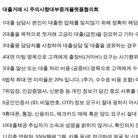
대출거래 시 주의사항
대부중개플랫폼협의회
1
대출 상담시 본인이 대출한 업체를 잊지않기 위해 정확히 해당업
2
대출을 목적으로 첫거래 고금리 대출(급전)을 강요하고 기타
3
대출몽 담당자를 사칭하여 대출상담 및 대출을 권유하는 경우 
4
대면 미팅 명목으로 고객에게 출장비(거마비) 요구는 사기행
5
대출 알선 또는 대출 처리 비용 (공증비) 명목으로 고객에게 
6
법적 최대 연 이자율은 20% 입니다. (추가, 수수료 비용 포함
7
위임장, 인감증명서, 신분증 등 개인 정보가 담긴 중요 서류를 
8
공인인증서 (ID, 비밀번호, OTP) 정보 요구시 절대 응하지 마
9
휴대폰, 통장, 신용카드, 체크카드 매매 혹은 양도 요구시 절대
10
대출채권 추심자가 소속과 성명을 밝히지 않거나, 확인되지 않
11
각종 연락처, SNS(텔레그렘, 카톡 등)로 접근하여 얼굴 및