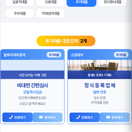
일용직대출
신용대출
추가대출
프리랜서대출
주부대출
자영업자대출
대출업체
추가대출
2개
필투자대부중개
소원대부
추가대출
추가대출
시간 낭비는 이제 그만
중개X 조회X 기록X
비대면 간편심사
정 식 등 록 업 체
당일즉시입금
월변 전문
☑️간편서류빠른승인☑️
일수 전문
추가대출 전문
☑️믿고 맡겨주세요☑️
전화하기
문자하기
전화하기
문자하기