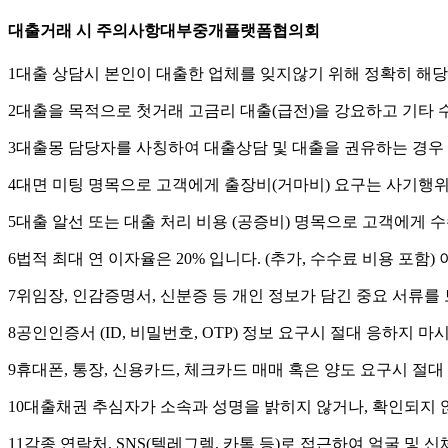
대출거래 시 주의사항
대부중개플랫폼협의회
1
대출 상담시 본인이 대출한 업체를 잊지않기 위해 정확히 해당업
2
대출을 목적으로 첫거래 고금리 대출(급전)을 강요하고 기타
3
대출몽 담당자를 사칭하여 대출상담 및 대출을 권유하는 경우 
4
대면 미팅 명목으로 고객에게 출장비(거마비) 요구는 사기행
5
대출 알선 또는 대출 처리 비용 (공증비) 명목으로 고객에게 
6
법적 최대 연 이자율은 20% 입니다. (추가, 수수료 비용 포함
7
위임장, 인감증명서, 신분증 등 개인 정보가 담긴 중요 서류를 
8
공인인증서 (ID, 비밀번호, OTP) 정보 요구시 절대 응하지 마
9
휴대폰, 통장, 신용카드, 체크카드 매매 혹은 양도 요구시 절대
10
대출채권 추심자가 소속과 성명을 밝히지 않거나, 확인되지 않
11
각종 연락처, SNS(텔레그렘, 카톡 등)로 접근하여 얼굴 및