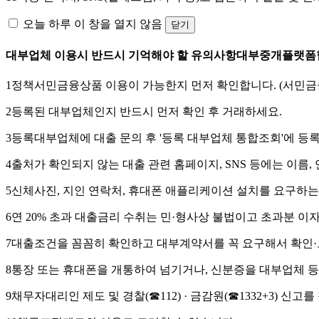
오늘 하루 이 창을 열지 않음
닫기
대부업체 이용시 반드시 기억해야 할 유의사항
대부중개플랫폼
1
정책서민금융상품 이용이 가능한지 먼저 확인합니다. (서민금융
2
등록된 대부업체인지 반드시 먼저 확인 후 거래하세요.
3
등록대부업체에 대출 문의 후 '등록 대부업체 통합조회'에
등록
4
출처가 확인되지 않는 대출 관련 홈페이지, SNS
등에는 이름, 
5
신체사진, 지인 연락처, 휴대폰 애플리케이션 설치
를 요구하는
6
연 20% 초과 대출금리 수취
는 민·형사상 불법이고 초과분 이
7
대출조건을 꼼꼼히 확인하고 대부계약서를 꼭 요구해서 확인·
8
통장 또는 휴대폰을 개통하여 넘기거나,
신분증을 대부업체 등
9
채무자대리인 제도 및 경찰(☎112) · 금감원(☎1332+3) 신고