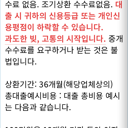
수료 없음. 조기상환 수수료없음.
대
출 시 귀하의 신용등급 또는 개인신
용평점이 하락할 수 있습니다.
과도한 빚, 고통의 시작입니다.
중개
수수료를 요구하거나 받는 것은 불
법입니다.
상환기간: 36개월(해당업체상의)
총대출예시비용 : 대출 총비용 예시
는 다음과 같습니다.