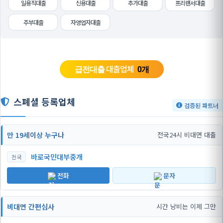
일용직대출
신용대출
추가대출
프리랜서대출
주부대출
자영업자대출
대출업체
급전대출
0개
스폐셜 등록업체
검증된 파트너
만 19세이상 누구나
전국24시 비대면 대출
바로국민대부중개
전국
전화
문자
비대면 간편심사
시간 낭비는 이제 그만