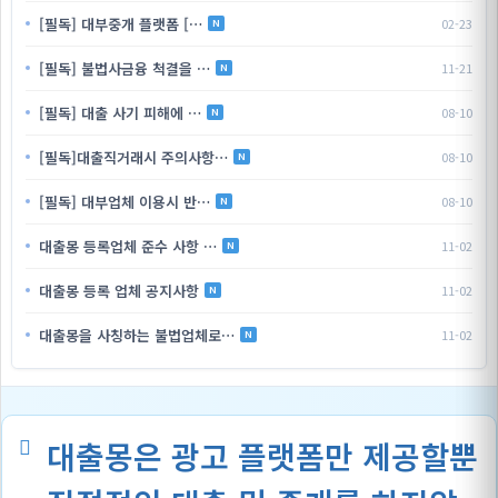
[필독] 대부중개 플랫폼 […
02-23
N
[필독] 불법사금융 척결을 …
11-21
N
[필독] 대출 사기 피해에 …
08-10
N
[필독]대출직거래시 주의사항…
08-10
N
[필독] 대부업체 이용시 반…
08-10
N
대출몽 등록업체 준수 사항 …
11-02
N
대출몽 등록 업체 공지사항
11-02
N
대출몽을 사칭하는 불법업체로…
11-02
N
대출몽은 광고 플랫폼만 제공할뿐