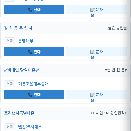
전화
문자
정 식 등 록 업 체
높은 승인률
운명대부
전국
전화
문자
✅비대면 당일대출✅
❣️월 변 전 문❣️
기분조은대부중개
전국
전화
문자
프리랜서특별대출
⚡비대면24시당일원칙⚡
웰컴25시대부
전국