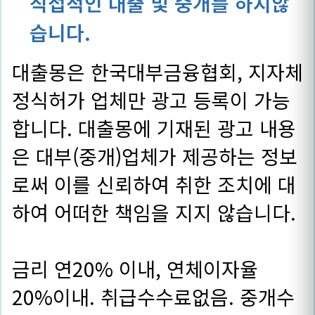
직접적인 대출 및 중개를 하지않
습니다.
대출몽은 한국대부금융협회, 지자체
정식허가 업체만 광고 등록이 가능
합니다. 대출몽에 기재된 광고 내용
은 대부(중개)업체가 제공하는 정보
로써 이를 신뢰하여 취한 조치에 대
하여 어떠한 책임을 지지 않습니다.
금리 연20% 이내, 연체이자율
20%이내. 취급수수료없음. 중개수