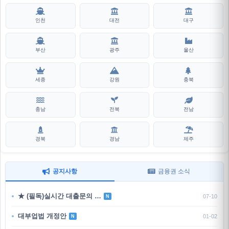
인천
대전
대구
부산
광주
울산
세종
강원
충북
충남
전북
전남
경북
경남
제주
공지사항
금융권 소식
★ (필독)실시간 대출문의 …
07-10
N
대부업법 개정안
01-02
N