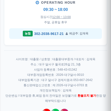
OPERATING HOUR
09:30 ~ 18:00
점심시간
12:00 ~ 13:00
주말, 공휴일 휴무
302-2038-9617-21
농협
예금주: 김재욱
사이트명 : 대출몽 / 상호명 : 대출몽대부중개 / 대표자 : 김재욱
주소 : 대구 달서구 월곡로26길 21, 3층
사업자 등록번호 : 548-43-01342
대부중개업등록번호 : 2026-대구달서-0010
대부업등록기관 : 대구 달서구 경제지원과 053-667-2642
통신판매업신고번호 : 제 2026-대구달서-0703 호
개인정보책임자 : 김재욱
단순변심 / 대부업증 휴,폐업 등의 잔여일은 보장불가로
환불조치 불가
한점 양
해부탁드립니다