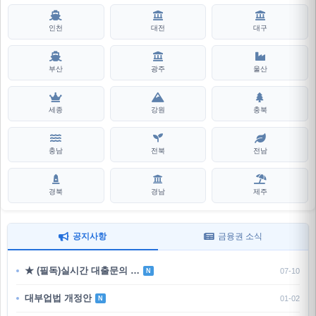
인천
대전
대구
부산
광주
울산
세종
강원
충북
충남
전북
전남
경북
경남
제주
공지사항
금융권 소식
★ (필독)실시간 대출문의 …
07-10
N
대부업법 개정안
01-02
N