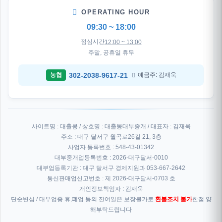
OPERATING HOUR
09:30 ~ 18:00
점심시간
12:00 ~ 13:00
주말, 공휴일 휴무
302-2038-9617-21
농협
예금주: 김재욱
사이트명 : 대출몽 / 상호명 : 대출몽대부중개 / 대표자 : 김재욱
주소 : 대구 달서구 월곡로26길 21, 3층
사업자 등록번호 : 548-43-01342
대부중개업등록번호 : 2026-대구달서-0010
대부업등록기관 : 대구 달서구 경제지원과 053-667-2642
통신판매업신고번호 : 제 2026-대구달서-0703 호
개인정보책임자 : 김재욱
단순변심 / 대부업증 휴,폐업 등의 잔여일은 보장불가로
환불조치 불가
한점 양
해부탁드립니다