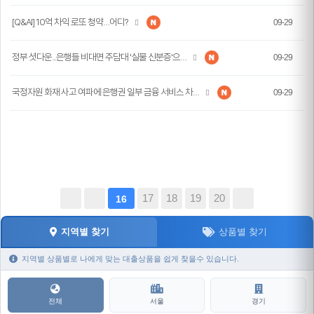
[Q&AI] 10억 차익 로또 청약…어디?
09-29
정부 셧다운...은행들 비대면 주담대 '실물 신분증'으…
09-29
국정자원 화재 사고 여파에 은행권 일부 금융 서비스 차…
09-29
17
18
19
20
16
지역별 찾기
상품별 찾기
지역별 상품별로 나에게 맞는 대출상품을 쉽게 찾을수 있습니다.
전체
서울
경기