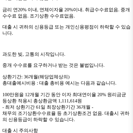
금리 연20% 이내, 연체이자율 20%이내. 취급수수료없음. 중개
수수료 없음. 조기상환 수수료없음.
대출 시 귀하의 신용등급 또는 개인신용평점이 하락할 수 있습
니다.
과도한 빚, 고통의 시작입니다.
중개 수수료를 요구하거나 받는 것은 불법입니다.
상환기간: 36개월(해당업체상의)
총대출예시비용 : 대출 총비용 예시는 다음과 같습니다.
100만원을 12개월 기간 동안 이자 최대연이율 20% 원리금균
등상환 적용시 총상환금액 1,111,614원
- 최저 상환기간 61일 최장상환기간 36개월 -
채무의 조기상환수수료율 등 초기상환조건 없음. 대출시 귀하
의 신용등급이 하락할 수 있습니다.
대출 시 주의사항