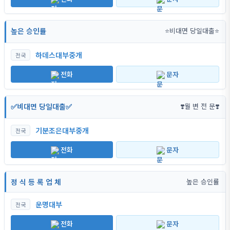
높은 승인률
⭐비대면 당일대출⭐
하데스대부중개
전국
전화
문자
✅비대면 당일대출✅
❣️월 변 전 문❣️
기분조은대부중개
전국
전화
문자
정 식 등 록 업 체
높은 승인률
운명대부
전국
전화
문자