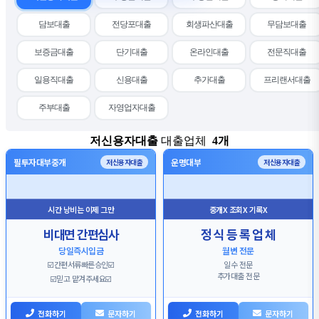
담보대출
전당포대출
회생파산대출
무담보대출
보증금대출
단기대출
온라인대출
전문직대출
일용직대출
신용대출
추가대출
프리랜서대출
주부대출
자영업자대출
저신용자대출
대출업체
4개
필투자대부중개
운명대부
저신용자대출
저신용자대출
시간 낭비는 이제 그만
중개X 조회X 기록X
비대면 간편심사
정 식 등 록 업 체
당일즉시입금
월변 전문
☑️간편서류빠른승인☑️
일수 전문
추가대출 전문
☑️믿고 맡겨주세요☑️
전화하기
문자하기
전화하기
문자하기