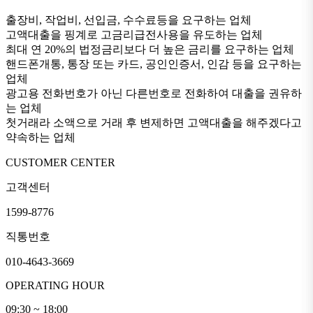
출장비, 작업비, 선입금, 수수료등을 요구하는 업체
고액대출을 핑계로 고금리급전사용을 유도하는 업체
최대 연 20%의 법정금리보다 더 높은 금리를 요구하는 업체
핸드폰개통, 통장 또는 카드, 공인인증서, 인감 등을 요구하는
업체
광고용 전화번호가 아닌 다른번호로 전화하여 대출을 권유하
는 업체
첫거래라 소액으로 거래 후 변제하면 고액대출을 해주겠다고
약속하는 업체
CUSTOMER CENTER
고객센터
1599-8776
직통번호
010-4643-3669
OPERATING HOUR
09:30 ~ 18:00