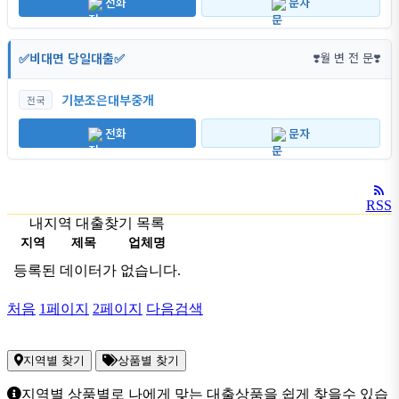
전화
문자
✅비대면 당일대출✅
❣️월 변 전 문❣️
기분조은대부중개
전국
전화
문자
RSS
내지역 대출찾기 목록
지역
제목
업체명
등록된 데이터가 없습니다.
처음
1
페이지
2
페이지
다음검색
지역별 찾기
상품별 찾기
지역별 상품별로 나에게 맞는 대출상품을 쉽게 찾을수 있습