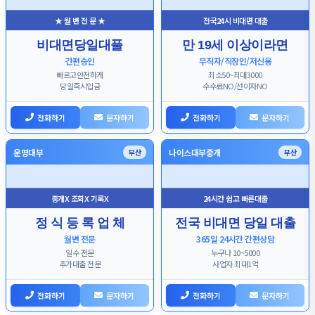
★ 월 변 전 문 ★
전국24시 비대면 대출
비대면당일대풀
만 19세 이상이라면
간편승인
무직자/직장인/저신용
빠르고안전하게
최소50~최대3000
당일즉시입금
수수료NO/선이자NO
전화하기
문자하기
전화하기
문자하기
운명대부
나이스대부중개
부산
부산
중개X 조회X 기록X
24시간 쉽고 빠른대출
정 식 등 록 업 체
전국 비대면 당일 대출
월변 전문
365일 24시간 간편상담
일수 전문
누구나 10~5000
추가대출 전문
사업자 최대1억
전화하기
문자하기
전화하기
문자하기