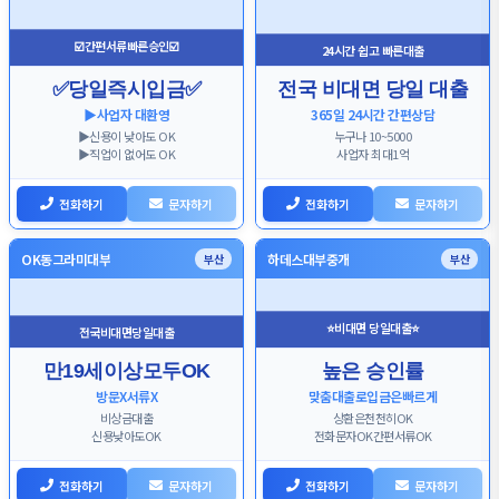
☑️간편서류빠른승인☑️
24시간 쉽고 빠른대출
✅당일즉시입금✅
전국 비대면 당일 대출
▶️사업자 대환영
365일 24시간 간편상담
▶️신용이 낮아도 OK
누구나 10~5000
▶️직업이 없어도 OK
사업자 최대1억
전화하기
문자하기
전화하기
문자하기
OK동그라미대부
하데스대부중개
부산
부산
⭐비대면 당일대출⭐
전국비대면당일대출
만19세이상모두OK
높은 승인률
방문X서류X
맞춤대출로입금은빠르게
비상금대출
상환은천천히OK
신용낮아도OK
전화문자OK간편서류OK
전화하기
문자하기
전화하기
문자하기