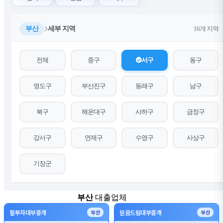
부산
세부 지역
16개 지역
전체
중구
서구
동구
영도구
부산진구
동래구
남구
북구
해운대구
사하구
금정구
강서구
연제구
수영구
사상구
기장군
부산
대출업체
18개
필투자대부중개
믿음드림대부중개
부산
부산