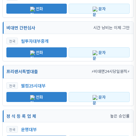
전화
문자
비대면 간편심사
시간 낭비는 이제 그만
필투자대부중개
전국
전화
문자
프리랜서특별대출
⚡비대면24시당일원칙⚡
웰컴25시대부
전국
전화
문자
정 식 등 록 업 체
높은 승인률
운명대부
전국