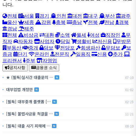
니다.
전체
서울
경기
인천
대전
대구
부산
광주
울산
세종
강원
충북
충남
전북
전남
경북
경남
제주
전체
비상금
대환
소액
월세
여성
직장인
무
직자
자동차
사업자
당일
생활비
저신용
무방문
부동산
중개
담보
전당포
회생파산
무담보
보
증금
단기
온라인
전문직
일용직
신용
추가
프리랜서
주부
자영업
공지사항
금융권 소식
★ (필독)실시간 대출문의 …
07-10
N
대부업법 개정안
01-02
N
[필독] 대부중개 플랫폼 […
02-23
N
[필독] 불법사금융 척결을 …
11-21
N
[필독] 대출 사기 피해에 …
08-10
N