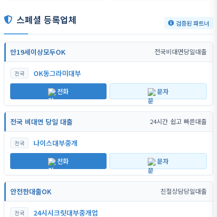
스폐셜 등록업체
검증된 파트너
만19세이상모두OK
전국비대면당일대출
OK동그라미대부
전국
전화
문자
전국 비대면 당일 대출
24시간 쉽고 빠른대출
나이스대부중개
전국
전화
문자
안전한대출OK
친절상담당일대출
24시시크릿대부중개업
전국