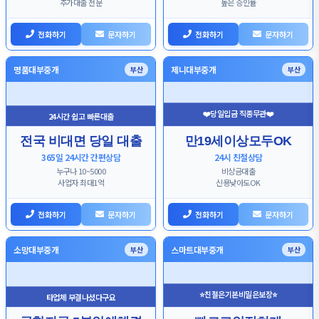
추가대출 전문
높은 승인률
전화하기
문자하기
전화하기
문자하기
명품대부중개
제니대부중개
부산
부산
❤️당일입금 직종무관❤️
24시간 쉽고 빠른대출
전국 비대면 당일 대출
만19세이상모두OK
365일 24시간 간편상담
24시 친절상담
누구나 10~5000
비상금대출
사업자 최대1억
신용낮아도OK
전화하기
문자하기
전화하기
문자하기
소망대부중개
스마트대부중개
부산
부산
⭐친절은기본비밀은보장⭐
타업체 부결나셨다구요