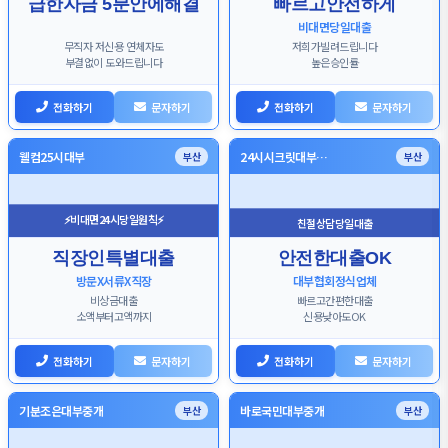
급한자금 5분안에해결
빠르고안전하게
비대면당일대출
무직자 저신용 연체자도
저희가빌려드립니다
부결없이 도와드립니다
높은승인률
전화하기
문자하기
전화하기
문자하기
웰컴25시대부
24시시크릿대부…
부산
부산
⚡비대면24시당일원칙⚡
친절상담당일대출
직장인특별대출
안전한대출OK
방문X서류X직장
대부협회정식업체
비상금대출
빠르고간편한대출
소액부터고액까지
신용낮아도OK
전화하기
문자하기
전화하기
문자하기
기분조은대부중개
바로국민대부중개
부산
부산