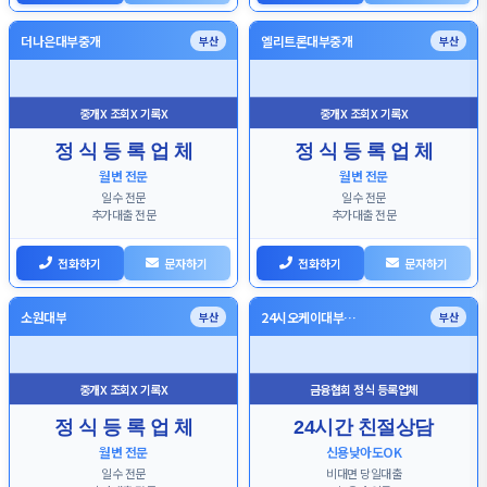
더나은대부중개
엘리트론대부중개
부산
부산
중개X 조회X 기록X
중개X 조회X 기록X
정 식 등 록 업 체
정 식 등 록 업 체
월변 전문
월변 전문
일수 전문
일수 전문
추가대출 전문
추가대출 전문
전화하기
문자하기
전화하기
문자하기
소원대부
24시오케이대부…
부산
부산
중개X 조회X 기록X
금융협회 정식 등록업체
정 식 등 록 업 체
24시간 친절상담
월변 전문
신용낮아도OK
일수 전문
비대면 당일대출