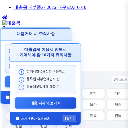
대출몽대부중개 2026-대구달서-0010
대출거래 시 주의사항
검색
검색
대출업체 이용시 반드시
대출 상담시 본인이 대출한...
1
기억해야 할 10가지 유의사항
내지역 대출찾기
대출을 목적으로 첫거래 고...
N
2
상품별 대출찾기
N
대출몽 담당자를 사칭하...
3
정책서민금융상품 이용이...
1
등록된 대부업체인지 반...
지역 선택
전체보기
2
내용 자세히 보기 >
등록대부업체에 대출 문...
3
전체
서울
경기
인천
대전
24시간 동안 열지 않음
[닫기]
내용 자세히 보기 >
대구
부산
광주
울산
세종
강원
충북
충남
전북
전남
24시간 동안 열지 않음
[닫기]
경북
경남
제주