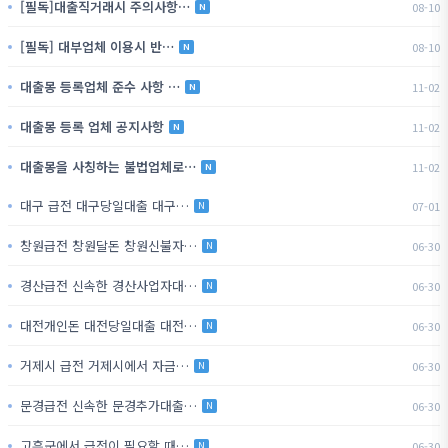
[필독]대출직거래시 주의사항…
08-10
N
[필독] 대부업체 이용시 반…
08-10
N
대출몽 등록업체 준수 사항 …
11-02
N
대출몽 등록 업체 공지사항
11-02
N
대출몽을 사칭하는 불법업체로…
11-02
N
대구 급전 대구당일대출 대구…
07-01
N
창원급전 창원달돈 창원신불자…
06-30
N
경산급전 신속한 경산사업자대…
06-30
N
대전개인돈 대전당일대출 대전…
06-30
N
거제시 급전 거제시에서 자금…
06-30
N
문경급전 신속한 문경추가대출…
06-30
N
고흥군에서 급전이 필요할 때…
06-30
N