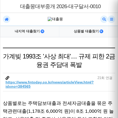
대출몽대부중개 2026-대구달서-0010
내지역 대출찾기
상품별 대출찾기
N
N
가계빚 1993조 '사상 최대'… 규제 피한 2금
융권 주담대 폭발
21회 연결
https://www.fntoday.co.kr/news/articleView.html?
idxno=384565
상품별로는 주택담보대출과 전세자금대출을 묶은 주
택관련대출(1,178조 6,000억 원)이 8조 1,000억 원 늘