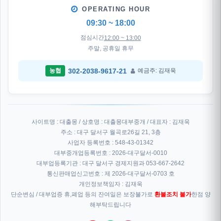
OPERATING HOUR
09:30 ~ 18:00
점심시간
12:00 ~ 13:00
주말, 공휴일 휴무
302-2038-9617-21
농협
예금주: 김재욱
사이트명 : 대출몽 / 상호명 : 대출몽대부중개 / 대표자 : 김재욱
주소 : 대구 달서구 월곡로26길 21, 3층
사업자 등록번호 : 548-43-01342
대부중개업등록번호 : 2026-대구달서-0010
대부업등록기관 : 대구 달서구 경제지원과 053-667-2642
통신판매업신고번호 : 제 2026-대구달서-0703 호
개인정보책임자 : 김재욱
단순변심 / 대부업증 휴,폐업 등의 잔여일은 보장불가로
환불조치 불가
한점 양
해부탁드립니다