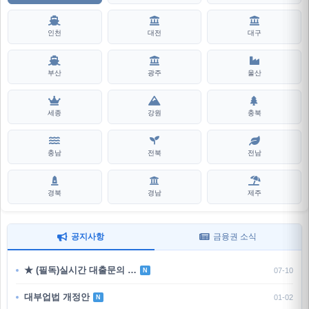
인천
대전
대구
부산
광주
울산
세종
강원
충북
충남
전북
전남
경북
경남
제주
공지사항
금융권 소식
★ (필독)실시간 대출문의 …
07-10
N
대부업법 개정안
01-02
N