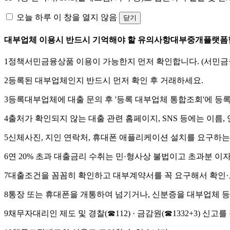
오늘 하루 이 창을 열지 않음
닫기
대부업체 이용시 반드시 기억해야 할 유의사항
대부중개플랫폼
1
정책서민금융상품 이용이 가능한지 먼저 확인합니다. (서민금융
2
등록된 대부업체인지 반드시 먼저 확인 후 거래하세요.
3
등록대부업체에 대출 문의 후 '등록 대부업체 통합조회'에
등록
4
출처가 확인되지 않는 대출 관련 홈페이지, SNS
등에는 이름, 
5
신체사진, 지인 연락처, 휴대폰 애플리케이션 설치
를 요구하는
6
연 20% 초과 대출금리 수취
는 민·형사상 불법이고 초과분 이
7
대출조건을 꼼꼼히 확인하고 대부계약서를 꼭 요구해서 확인·
8
통장 또는 휴대폰을 개통하여 넘기거나,
신분증을 대부업체 등
9
채무자대리인 제도 및 경찰(☎112) · 금감원(☎1332+3) 신고