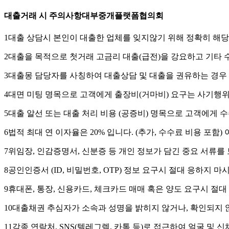
대출거래 시 주의사항
대부중개플랫폼협의회
1
대출 상담시 본인이 대출한 업체를 잊지않기 위해 정확히 해당업
2
대출을 목적으로 첫거래 고금리 대출(급전)을 강요하고 기타
3
대출몽 담당자를 사칭하여 대출상담 및 대출을 권유하는 경우 
4
대면 미팅 명목으로 고객에게 출장비(거마비) 요구는 사기행
5
대출 알선 또는 대출 처리 비용 (공증비) 명목으로 고객에게 
6
법적 최대 연 이자율은 20% 입니다. (추가, 수수료 비용 포함
7
위임장, 인감증명서, 신분증 등 개인 정보가 담긴 중요 서류를 
8
공인인증서 (ID, 비밀번호, OTP) 정보 요구시 절대 응하지 마
9
휴대폰, 통장, 신용카드, 체크카드 매매 혹은 양도 요구시 절대
10
대출채권 추심자가 소속과 성명을 밝히지 않거나, 확인되지 않
11
각종 연락처, SNS(텔레그렘, 카톡 등)로 접근하여 얼굴 및