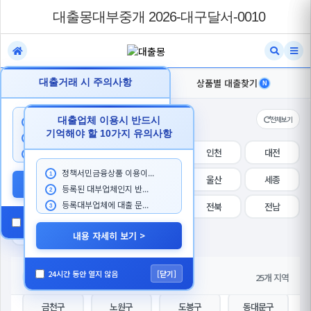
대출몽대부중개 2026-대구달서-0010
대출거래 시 주의사항
내지역 대출찾기
상품별 대출찾기
N
N
지역 선택
전체보기
대출업체 이용시 반드시
대출 상담시 본인이 대출한...
1
기억해야 할 10가지 유의사항
대출을 목적으로 첫거래 고...
2
전체
서울
경기
인천
대전
대출몽 담당자를 사칭하...
3
정책서민금융상품 이용이...
1
대구
부산
광주
울산
세종
내용 자세히 보기 >
등록된 대부업체인지 반...
2
등록대부업체에 대출 문...
강원
충북
충남
전북
전남
3
24시간 동안 열지 않음
[닫기]
전체
강남구
강동구
강북구
경북
경남
제주
내용 자세히 보기 >
강서구
관악구
광진구
구로구
24시간 동안 열지 않음
[닫기]
세부 지역
25개 지역
서울
금천구
노원구
도봉구
동대문구