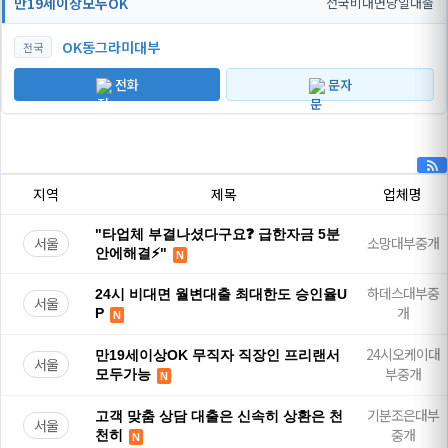
만19세이상모두OK
전국비대면당일대출
OK동그라미대부
전국
전화
문자
지역
제목
업체명
"타업체 부결나셨다구요❓ 급한자금 5분
서울
소망대부중개
안에해결⚡"
N
하데스대부중
24시 비대면 월변대출 최대한도 승인율U
서울
개
P
N
24시오케이대
만19세이상OK 무직자 직장인 프리랜서
서울
부중개
모두가능
N
기분조은대부
고객 맞춤 상담 대출은 신속히 상환은 천
서울
중개
천히
N