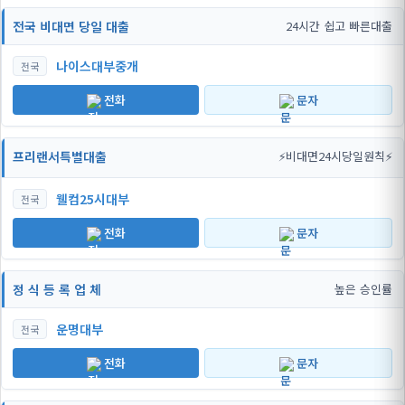
전국 비대면 당일 대출
24시간 쉽고 빠른대출
나이스대부중개
전국
전화
문자
프리랜서특별대출
⚡비대면24시당일원칙⚡
웰컴25시대부
전국
전화
문자
정 식 등 록 업 체
높은 승인률
운명대부
전국
전화
문자