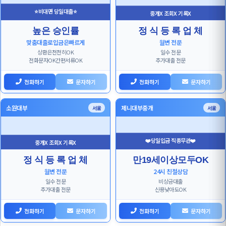
⭐비대면 당일대출⭐
중개X 조회X 기록X
높은 승인률
정 식 등 록 업 체
맞춤대출로입금은빠르게
월변 전문
상환은천천히OK
일수 전문
전화문자OK간편서류OK
추가대출 전문
전화하기
문자하기
전화하기
문자하기
소원대부
제니대부중개
서울
서울
❤️당일입금 직종무관❤️
중개X 조회X 기록X
정 식 등 록 업 체
만19세이상모두OK
월변 전문
24시 친절상담
일수 전문
비상금대출
추가대출 전문
신용낮아도OK
전화하기
문자하기
전화하기
문자하기