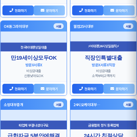
전화하기
문자하기
전화하기
문자하기
OK동그라미대부
웰컴25시대부
서울
서울
⚡비대면24시당일원칙⚡
전국비대면당일대출
만19세이상모두OK
직장인특별대출
방문X서류X
방문X서류X직장
비상금대출
비상금대출
신용낮아도OK
소액부터고액까지
전화하기
문자하기
전화하기
문자하기
소망대부중개
24시오케이대부…
서울
서울
타업체 부결나셨다구요
금융협회 정식 등록업체
급한자금 5분안에해결
24시간 친절상담