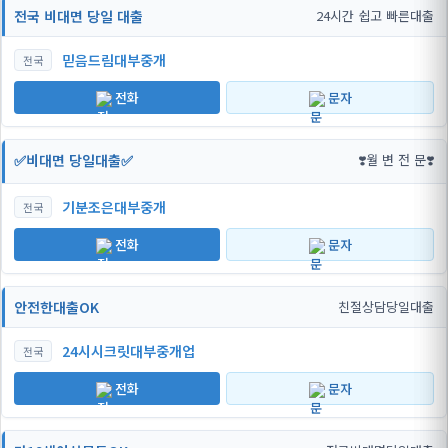
전국 비대면 당일 대출
24시간 쉽고 빠른대출
믿음드림대부중개
전국
전화
문자
✅비대면 당일대출✅
❣️월 변 전 문❣️
기분조은대부중개
전국
전화
문자
안전한대출OK
친절상담당일대출
24시시크릿대부중개업
전국
전화
문자