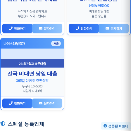
신용낮아도OK
무직자 저신용 연체자도
비대면 당일대출
부결없이 도와드립니다
높은 승인률
전화하기
문자하기
전화하기
문자하기
나이스대부중개
서울
24시간 쉽고 빠른대출
전국 비대면 당일 대출
365일 24시간 간편상담
누구나 10~5000
사업자 최대1억
전화하기
문자하기
스폐셜 등록업체
검증된 파트너