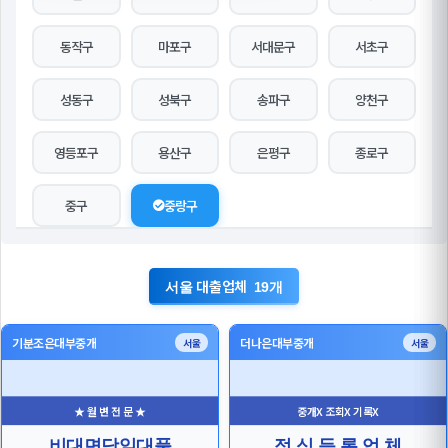
동작구
마포구
서대문구
서초구
성동구
성북구
송파구
양천구
영등포구
용산구
은평구
종로구
중구
중랑구
대출업체
서울
19개
기분조은대부중개
더나은대부중개
서울
서울
★ 월 변 전 문 ★
중개X 조회X 기록X
비대면당일대풀
정 식 등 록 업 체