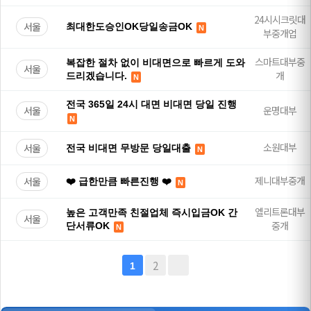
24시시크릿대
서울
최대한도승인OK당일송금OK
N
부중개업
스마트대부중
복잡한 절차 없이 비대면으로 빠르게 도와
서울
개
드리겠습니다.
N
전국 365일 24시 대면 비대면 당일 진행
서울
운명대부
N
소원대부
서울
전국 비대면 무방문 당일대출
N
제니대부중개
서울
❤️ 급한만큼 빠른진행 ❤️
N
엘리트론대부
높은 고객만족 친절업체 즉시입금OK 간
서울
중개
단서류OK
N
2
1