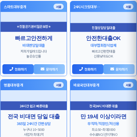
스마트대부중개
24시시크릿대부…
서울
서울
⭐친절은기본비밀은보장⭐
친절상담당일대출
빠르고안전하게
안전한대출OK
비대면당일대출
대부협회정식업체
저희가빌려드립니다
빠르고간편한대출
높은승인률
신용낮아도OK
전화하기
문자하기
전화하기
문자하기
명품대부중개
바로국민대부중개
서울
서울
24시간 쉽고 빠른대출
전국24시 비대면 대출
전국 비대면 당일 대출
만 19세 이상이라면
365일 24시간 간편상담
무직자/직장인/저신용
누구나 10~5000
최소50~최대3000
사업자 최대1억
수수료NO/선이자NO