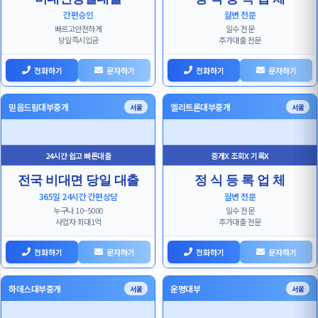
간편승인
월변 전문
빠르고안전하게
일수 전문
당일즉시입금
추가대출 전문
전화하기
문자하기
전화하기
문자하기
믿음드림대부중개
엘리트론대부중개
서울
서울
24시간 쉽고 빠른대출
중개X 조회X 기록X
전국 비대면 당일 대출
정 식 등 록 업 체
365일 24시간 간편상담
월변 전문
누구나 10~5000
일수 전문
사업자 최대1억
추가대출 전문
전화하기
문자하기
전화하기
문자하기
하데스대부중개
운명대부
서울
서울