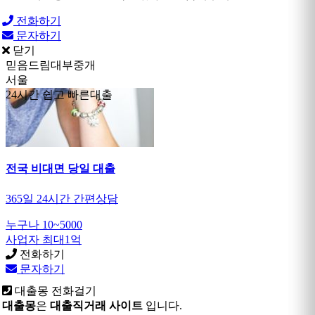
전화하기
문자하기
닫기
믿음드림대부중개
서울
24시간 쉽고 빠른대출
전국 비대면 당일 대출
365일 24시간 간편상담
누구나 10~5000
사업자 최대1억
전화하기
문자하기
대출몽 전화걸기
대출몽
은
대출직거래 사이트
입니다.