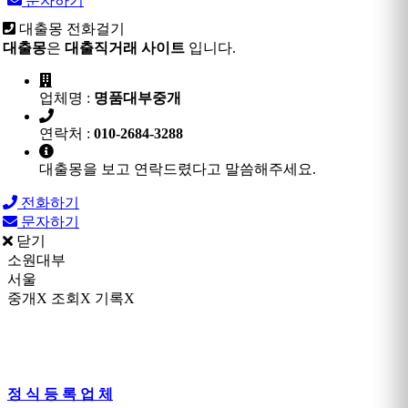
문자하기
대출몽 전화걸기
대출몽
은
대출직거래 사이트
입니다.
업체명 :
명품대부중개
연락처 :
010-2684-3288
대출몽을 보고 연락드렸다고 말씀해주세요.
전화하기
문자하기
닫기
소원대부
서울
중개X 조회X 기록X
정 식 등 록 업 체