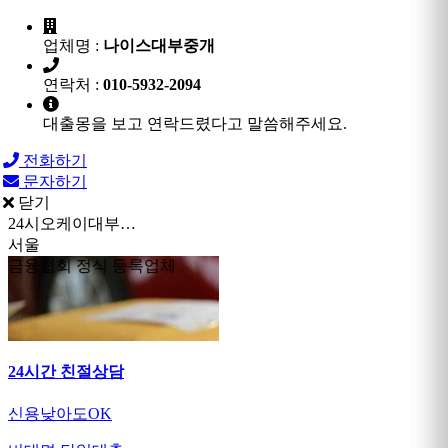
업체명 :
나이스대부중개
연락처 :
010-5932-2094
대출몽을 보고 연락드렸다고 말씀해주세요.
전화하기
문자하기
닫기
24시오케이대부…
서울
금융협회 정식 등록업체
24시간 친절상담
신용낮아도OK