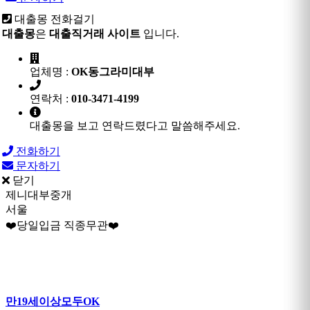
대출몽 전화걸기
대출몽
은
대출직거래 사이트
입니다.
업체명 :
OK동그라미대부
연락처 :
010-3471-4199
대출몽을 보고 연락드렸다고 말씀해주세요.
전화하기
문자하기
닫기
제니대부중개
서울
❤️당일입금 직종무관❤️
만19세이상모두OK