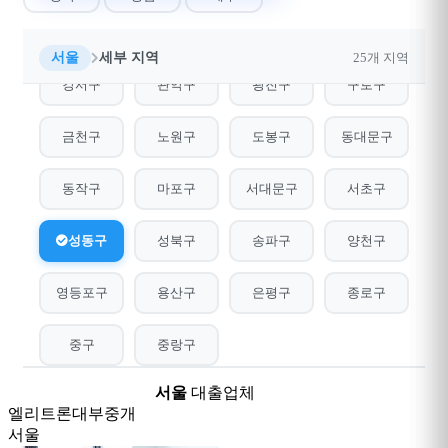
전체
강남구
강동구
강북구
서울
세부 지역
25개 지역
강서구
관악구
광진구
구로구
금천구
노원구
도봉구
동대문구
동작구
마포구
서대문구
서초구
성동구
성북구
송파구
양천구
영등포구
용산구
은평구
종로구
중구
중랑구
서울
대출업체
19개
엘리트론대부중개
서울