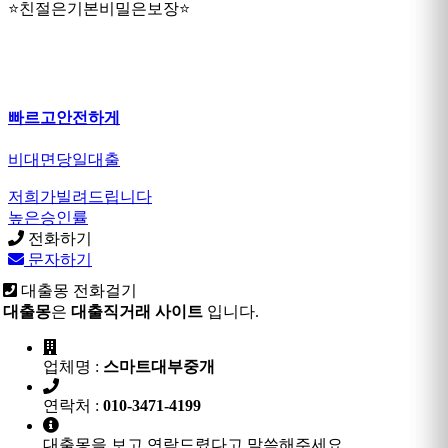
⭐친절은기본비밀은보장⭐
빠르고안전하게
비대면당일대출
저희가빌려드립니다
높은승인률
전화하기
문자하기
대출몽 전화걸기
대출몽
은
대출직거래 사이트
입니다.
업체명 :
스마트대부중개
연락처 :
010-3471-4199
대출몽을 보고 연락드렸다고 말씀해주세요.