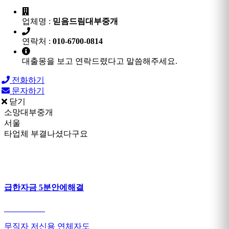
업체명 :
믿음드림대부중개
연락처 :
010-6700-0814
대출몽을 보고 연락드렸다고 말씀해주세요.
전화하기
문자하기
닫기
소망대부중개
서울
타업체 부결나셨다구요
급한자금 5분안에해결
무직자 저신용 연체자도