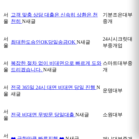
서
고객 맞춤 상담 대출은 신속히 상환은 천
기분조은대부
울
천히
N
새글
중개
서
24시시크릿대
최대한도승인OK당일송금OK
N
새글
울
부중개업
서
복잡한 절차 없이 비대면으로 빠르게 도와
스마트대부중
울
드리겠습니다.
N
새글
개
서
전국 365일 24시 대면 비대면 당일 진행
N
운명대부
울
새글
서
전국 비대면 무방문 당일대출
N
새글
소원대부
울
서
❤️ 급한만큼 빠른진행 ❤️
N
새글
제니대부중개