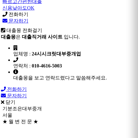
빠르고간편한대출
신용낮아도OK
전화하기
문자하기
대출몽 전화걸기
대출몽
은
대출직거래 사이트
입니다.
업체명 :
24시시크릿대부중개업
연락처 :
010-4616-5003
대출몽을 보고 연락드렸다고 말씀해주세요.
전화하기
문자하기
닫기
기분조은대부중개
서울
★ 월 변 전 문 ★