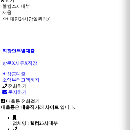
닫기
웰컴25시대부
서울
⚡비대면24시당일원칙⚡
직장인특별대출
방문X서류X직장
비상금대출
소액부터고액까지
전화하기
문자하기
대출몽 전화걸기
대출몽
은
대출직거래 사이트
입니다.
업체명 :
웰컴25시대부