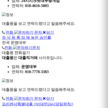
업체:
24시시크릿대부중개업
연락처:
010-4616-5003
대출몽을 보고 연락드렸다고 말씀해주세요.
전화
문자
닫기
정 식 등 록 업 체
높은 승인률
전국
운명대부
전화
문자
대출몽 전화걸기
대출몽
은
대출직거래
사이트입니다.
업체:
운명대부
연락처:
010-7778-3383
대출몽을 보고 연락드렸다고 말씀해주세요.
전화
문자
닫기
프리랜서특별대출
⚡비대면24시당일원칙⚡