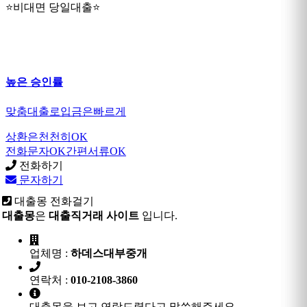
⭐비대면 당일대출⭐
높은 승인률
맞춤대출로입금은빠르게
상환은천천히OK
전화문자OK간편서류OK
전화하기
문자하기
대출몽 전화걸기
대출몽
은
대출직거래 사이트
입니다.
업체명 :
하데스대부중개
연락처 :
010-2108-3860
대출몽을 보고 연락드렸다고 말씀해주세요.