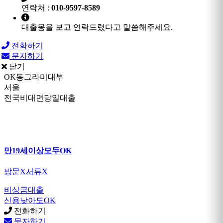
연락처 :
010-9597-8589
대출몽을 보고 연락드렸다고 말씀해주세요.
전화하기
문자하기
닫기
OK동그라미대부
서울
전국비대면당일대출
만19세이상모두OK
방문X서류X
비상금대출
신용낮아도OK
전화하기
문자하기