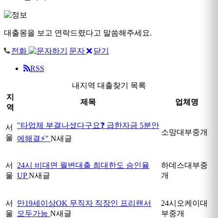
대출몽을 보고 연락드렸다고 말씀해주세요.
전화
문자
닫기
RSS
내지역 대출찾기 목록
지
제목
업체명
역
"타업체 부결나셨다구요❓ 급한자금 5분안
서
소망대부중개
울
에해결⚡"
N
새글
서
24시 비대면 월변대출 최대한도 승인율
하데스대부중
울
UP
N
새글
개
서
만19세이상OK 무직자 직장인 프리랜서
24시오케이대
울
모두가능
N
새글
부중개