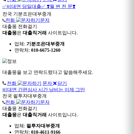
✅비대면 당일대출✅
❣️월 변 전 문❣️
전국
기분조은대부중개
전화
문자
대출몽 전화걸기
대출몽
은
대출직거래
사이트입니다.
업체:
기분조은대부중개
연락처:
010-6675-1260
대출몽을 보고 연락드렸다고 말씀해주세요.
전화
문자
닫기
비대면 간편심사
시간 낭비는 이제 그만
전국
필투자대부중개
전화
문자
대출몽 전화걸기
대출몽
은
대출직거래
사이트입니다.
업체:
필투자대부중개
연락처:
010-4611-9166