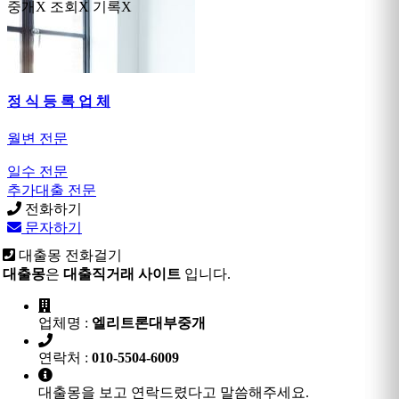
중개X 조회X 기록X
정 식 등 록 업 체
월변 전문
일수 전문
추가대출 전문
전화하기
문자하기
대출몽 전화걸기
대출몽
은
대출직거래 사이트
입니다.
업체명 :
엘리트론대부중개
연락처 :
010-5504-6009
대출몽을 보고 연락드렸다고 말씀해주세요.