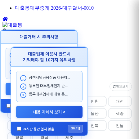
대출몽대부중개 2026-대구달서-0010
대출거래 시 주의사항
검색
검색
대출업체 이용시 반드시
대출 상담시 본인이 대출한...
1
기억해야 할 10가지 유의사항
내지역 대출찾기
대출을 목적으로 첫거래 고...
N
2
상품별 대출찾기
N
대출몽 담당자를 사칭하...
3
정책서민금융상품 이용이...
1
등록된 대부업체인지 반...
지역 선택
전체보기
2
내용 자세히 보기 >
등록대부업체에 대출 문...
3
전체
서울
경기
인천
대전
24시간 동안 열지 않음
[닫기]
내용 자세히 보기 >
대구
부산
광주
울산
세종
강원
충북
충남
전북
전남
24시간 동안 열지 않음
[닫기]
경북
경남
제주