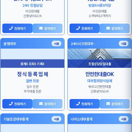
24시 친절상담
방문X서류X직장
비상금대출
비상금대출
신용낮아도OK
소액부터고액까지
전화하기
문자하기
전화하기
문자하기
운명대부
24시시크릿대부…
서울
서울
중개X 조회X 기록X
친절상담당일대출
정 식 등 록 업 체
안전한대출OK
월변 전문
대부협회정식업체
일수 전문
빠르고간편한대출
추가대출 전문
신용낮아도OK
전화하기
문자하기
전화하기
문자하기
기분조은대부중개
나이스대부중개
서울
서울