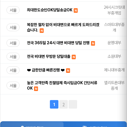
24시시크릿대
서울
최대한도승인OK당일송금OK
N
부중개업
스마트대부중
복잡한 절차 없이 비대면으로 빠르게 도와드리겠
서울
개
습니다.
N
운명대부
서울
전국 365일 24시 대면 비대면 당일 진행
N
소원대부
서울
전국 비대면 무방문 당일대출
N
제니대부중개
서울
❤️ 급한만큼 빠른진행 ❤️
N
엘리트론대부
높은 고객만족 친절업체 즉시입금OK 간단서류
서울
중개
OK
N
2
1