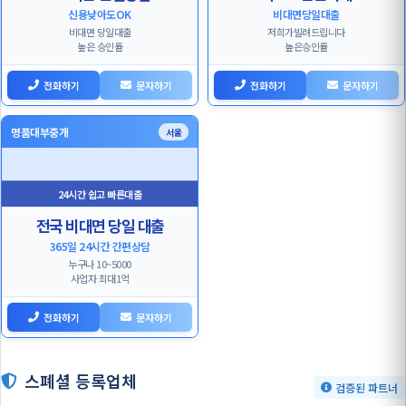
신용낮아도OK
비대면당일대출
비대면 당일대출
저희가빌려드립니다
높은 승인률
높은승인률
전화하기
문자하기
전화하기
문자하기
명품대부중개
서울
24시간 쉽고 빠른대출
전국 비대면 당일 대출
365일 24시간 간편상담
누구나 10~5000
사업자 최대1억
전화하기
문자하기
스폐셜 등록업체
검증된 파트너