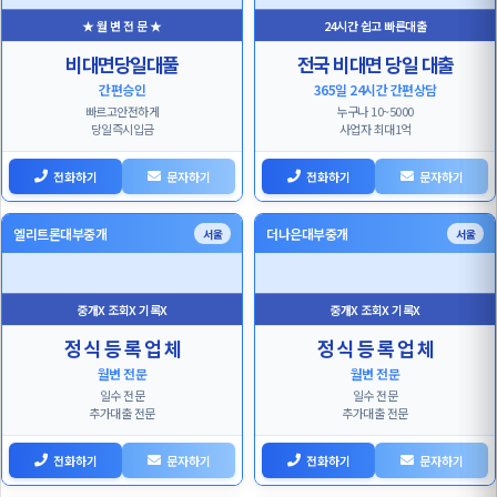
★ 월 변 전 문 ★
24시간 쉽고 빠른대출
비대면당일대풀
전국 비대면 당일 대출
간편승인
365일 24시간 간편상담
빠르고안전하게
누구나 10~5000
당일즉시입금
사업자 최대1억
전화하기
문자하기
전화하기
문자하기
엘리트론대부중개
더나은대부중개
서울
서울
중개X 조회X 기록X
중개X 조회X 기록X
정 식 등 록 업 체
정 식 등 록 업 체
월변 전문
월변 전문
일수 전문
일수 전문
추가대출 전문
추가대출 전문
전화하기
문자하기
전화하기
문자하기