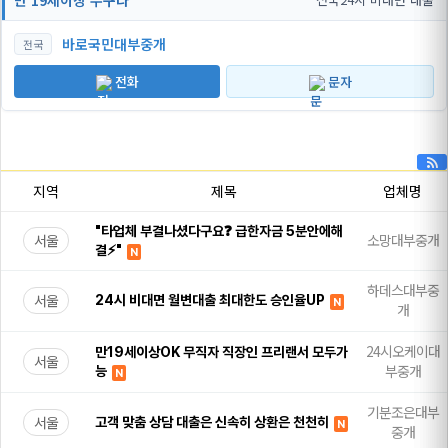
만 19세이상 누구나
바로국민대부중개
전국
전화
문자
지역
제목
업체명
"타업체 부결나셨다구요❓ 급한자금 5분안에해
서울
소망대부중개
결⚡"
N
하데스대부중
서울
24시 비대면 월변대출 최대한도 승인율UP
N
개
24시오케이대
만19세이상OK 무직자 직장인 프리랜서 모두가
서울
부중개
능
N
기분조은대부
서울
고객 맞춤 상담 대출은 신속히 상환은 천천히
N
중개