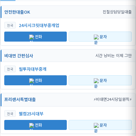
안전한대출OK
친절상담당일대출
24시시크릿대부중개업
전국
전화
문자
비대면 간편심사
시간 낭비는 이제 그만
필투자대부중개
전국
전화
문자
프리랜서특별대출
⚡비대면24시당일원칙⚡
웰컴25시대부
전국
전화
문자