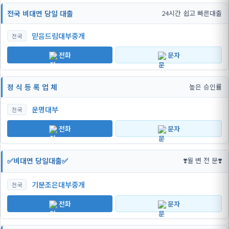
전국 비대면 당일 대출
24시간 쉽고 빠른대출
믿음드림대부중개
전국
전화
문자
정 식 등 록 업 체
높은 승인률
운명대부
전국
전화
문자
✅비대면 당일대출✅
❣️월 변 전 문❣️
기분조은대부중개
전국
전화
문자