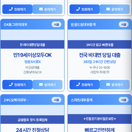
전화하기
문자하기
전화하기
문자하기
OK동그라미대부
믿음드림대부중개
서울
서울
전국비대면당일대출
24시간 쉽고 빠른대출
만19세이상모두OK
전국 비대면 당일 대출
방문X서류X
365일 24시간 간편상담
비상금대출
누구나 10~5000
신용낮아도OK
사업자 최대1억
전화하기
문자하기
전화하기
문자하기
24시오케이대부…
스마트대부중개
서울
서울
⭐친절은기본비밀은보장⭐
금융협회 정식 등록업체
24시간 친절상담
빠르고안전하게