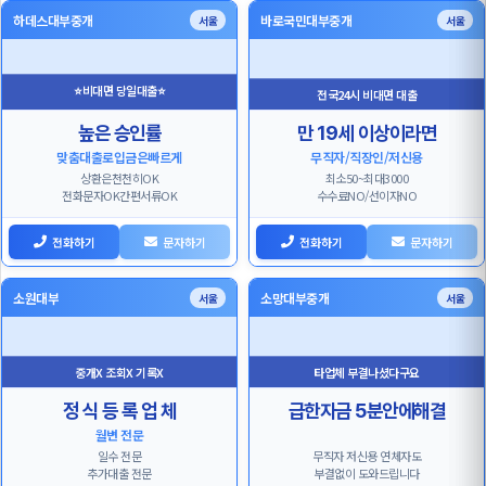
하데스대부중개
바로국민대부중개
서울
서울
⭐비대면 당일대출⭐
전국24시 비대면 대출
높은 승인률
만 19세 이상이라면
맞춤대출로입금은빠르게
무직자/직장인/저신용
상환은천천히OK
최소50~최대3000
전화문자OK간편서류OK
수수료NO/선이자NO
전화하기
문자하기
전화하기
문자하기
소원대부
소망대부중개
서울
서울
중개X 조회X 기록X
타업체 부결나셨다구요
정 식 등 록 업 체
급한자금 5분안에해결
월변 전문
일수 전문
무직자 저신용 연체자도
추가대출 전문
부결없이 도와드립니다