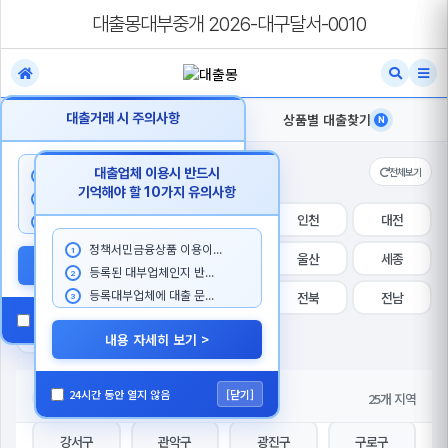
대출몽대부중개 2026-대구달서-0010
내지역 대출찾기
대출거래 시 주의사항
상품별 대출찾기
N
N
지역 선택
전체보기
대출업체 이용시 반드시
대출 상담시 본인이 대출한...
1
기억해야 할 10가지 유의사항
대출을 목적으로 첫거래 고...
2
전체
서울
경기
인천
대전
대출몽 담당자를 사칭하...
3
정책서민금융상품 이용이...
1
대구
부산
광주
울산
세종
내용 자세히 보기 >
등록된 대부업체인지 반...
2
등록대부업체에 대출 문...
강원
충북
충남
전북
전남
3
24시간 동안 열지 않음
[닫기]
경북
경남
제주
내용 자세히 보기 >
전체
강남구
강동구
강북구
24시간 동안 열지 않음
[닫기]
세부 지역
25개 지역
서울
강서구
관악구
광진구
구로구