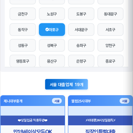
금천구
노원구
도봉구
동대문구
동작구
마포구
서대문구
서초구
성동구
성북구
송파구
양천구
영등포구
용산구
은평구
종로구
중구
중랑구
대출업체
서울
19개
제니대부중개
웰컴25시대부
서울
서울
❤️당일입금 직종무관❤️
⚡비대면24시당일원칙⚡
만19세이상모두OK
직장인특별대출