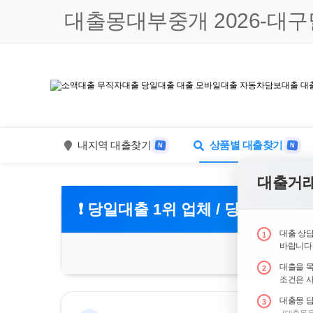
대출몽대부중개 2026-대구달
내지역 대출찾기
상품별 대출찾기
N
N
대출거래
❗ 당일대출 1위 업체 / 당일100~50
대출 상담
1
바랍니다
대출을 목
2
조건은 
대출몽 담
3