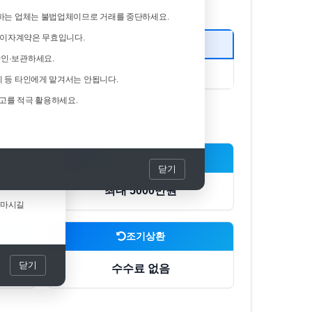
하는 업체는 불법업체이므로 거래를 중단하세요.
 이자계약은 무효입니다.
행위입니다.
010-4686-8337
인·보관하세요.
사기행위입니다.
2025-경기의정부-0042-대부
 등 타인에게 맡겨서는 안됩니다.
 다시 한번
 신고를 적극 활용하세요.
대출한도
닫기
 절대 응하지
최대 5000만원
 마시길
조기상환
닫기
수수료 없음