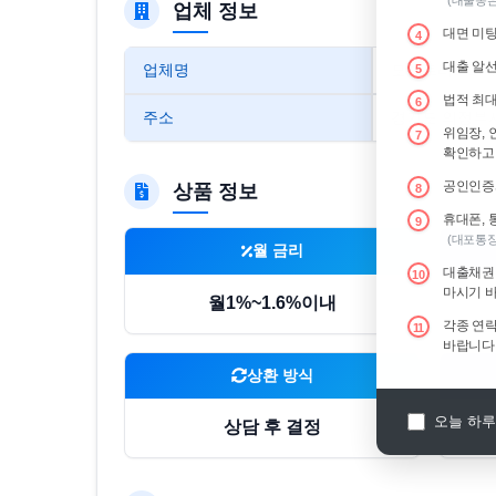
(대출몽은
업체 정보
대면 미팅
4
대출 알선
업체명
모범트러스트
5
법적 최대
6
주소
경기도 의정부시 
위임장, 
7
확인하고 
공인인증서
상품 정보
8
휴대폰, 
9
(대포통장
월 금리
대출채권 
10
마시기 
월1%~1.6%이내
각종 연락
11
바랍니다
상환 방식
오늘 하루
상담 후 결정