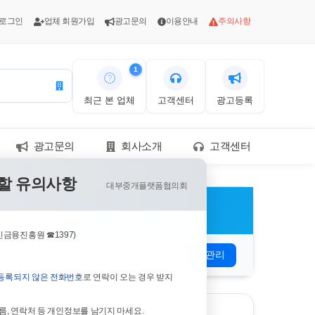
 로그인
업체 회원가입
광고문의
이용안내
주의사항
1
최근 본 업체
고객센터
광고등록
광고문의
회사소개
고객센터
할 유의사항
플랫폼협의회
대부중개플랫폼협의회
장 하시기
금융진흥원 ☎1397)
관리
 높여주는
등록되지 않은 전화번호
로 연락이 오는 경우 받지
름, 연락처 등 개인정보를 남기지 마세요.