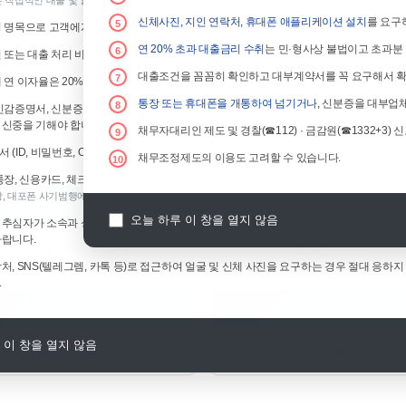
 직접적인 대출 및 알선/중개를 하지 않습니다.)
신체사진, 지인 연락처, 휴대폰 애플리케이션 설치
를 요구
5
 명목으로 고객에게 출장비(거마비) 요구는 사기행위입니다.
연 20% 초과 대출금리 수취
는 민·형사상 불법이고 초과분
6
 또는 대출 처리 비용 (공증비) 명목으로 고객에게 수수료, 선이자, 선입금 요구는 사기
대부
연락처
대출조건을 꼼꼼히 확인하고 대부계약서를 꼭 요구해서 확
7
 연 이자율은 20% 입니다. (추가, 수수료 비용 포함) 이자율 초과하여 수취 및 요구는 
범골로 106, A동 401호 (의정부동)
대부업 등록번호
통장 또는 휴대폰을 개통하여 넘기거나,
신분증을 대부업체
8
인감증명서, 신분증 등 개인 정보가 담긴 중요 서류를 보낼 때는 업체 정보를 (상호,연락처)
신중을 기해야 합니다.
채무자대리인 제도 및 경찰(☎112) · 금감원(☎1332+3)
9
 (ID, 비밀번호, OTP) 정보 요구시 절대 응하지 마시기 바랍니다.
채무조정제도의 이용도 고려할 수 있습니다.
10
통장, 신용카드, 체크카드 매매 혹은 양도 요구시 절대 응하지 마시기 바랍니다.
, 대포폰 사기범행에 이용 될 수 있습니다.)
연 금리
연체 금리
오늘 하루 이 창을 열지 않음
추심자가 소속과 성명을 밝히지 않거나, 확인되지 않는 채권에 대해 일방적 변제 요구 시
바랍니다.
연10%~20%이내
연20%이내
처, SNS(텔레그렘, 카톡 등)로 접근하여 얼굴 및 신체 사진을 요구하는 경우 절대 응하지
.
기간
추가비용
 이 창을 열지 않음
상담 후 결정
없음