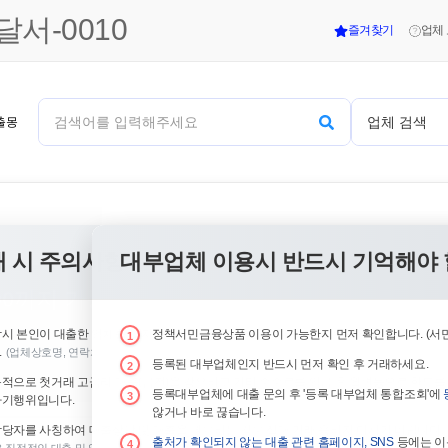
서-0010
즐겨찾기
업체
 시 주의사항
대부업체 이용시 반드시 기억해야 
대부중개
00까지 가능 ❗
시 본인이 대출한 업체를 잊지않기 위해 정확히 해당업체 상호명, 연락처 등 꼭 메모·저
정책서민금융상품 이용이 가능한지 먼저 확인합니다. (서민
1
.
(업체상호명, 연락처 등 대출몽 홈페이지에서 검색 가능)
등록된 대부업체인지 반드시 먼저 확인 후 거래하세요.
2
적으로 첫거래 고금리 대출(급전)을 강요하고 기타 수수료를 입금 후 월변등으로 한도를
등록대부업체에 대출 문의 후 '등록 대부업체 통합조회'에
3
사기행위입니다.
않거나 바로 끊습니다.
당자를 사칭하여 대출상담 및 대출을 권유하는 경우 절대 거래 응하지 마시기 바랍니다.
출처가 확인되지 않는 대출 관련 홈페이지, SNS
등에는 이
4