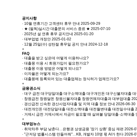
공지사항
· 10월 연휴기간 고객센터 휴무 안내
2025-09-29
· ★ (필독)실시간 대출문의 서비스 종료 ★
2025-07-10
· 2025년 설 연휴 휴무 공지안내
2025-01-20
· 대부업법 개정안
2025-01-02
· 12월 25일(수) 성탄절 휴무일 공지 안내
2024-12-18
+
FAQ
· 대출을 받고 싶은데 어떻게 이용하나요?
· 대출몽 이용 시 회원가입이 필요한가요?
· 대출몽 이용 방법은 어떻게 되나요?
· 이자율은 어떻게 되는가요?
· 대출몽에 등록되어 있는 대출업체는 정식허가 업체인가요?
+
금융권소식
· 대구 급전 대구당일대출 대구소액대출 대구개인돈 대구신불자대출 
· 창원급전 창원달돈 창원신불자대출 창원연체자대출과 대부업대출
20
· 경산급전 신속한 경산사업자대출 및 지역 대출 정보 안내
2026-06-30
· 대전개인돈 대전당일대출 대전소액대출 대전월변대출 대전일수대출
· 거제시 급전 거제시에서 자금이 필요할 때 살펴볼 당일대출·소액대출
+
대부업뉴스
· 취약차주 부담 낮춘다…은행권 상생금융 '장기 상환' 중심 재편
2026-0
· "근저당 법률시스템 만들어줘"…KB, 개발자 10명 몫 AI가 한다
2026-0