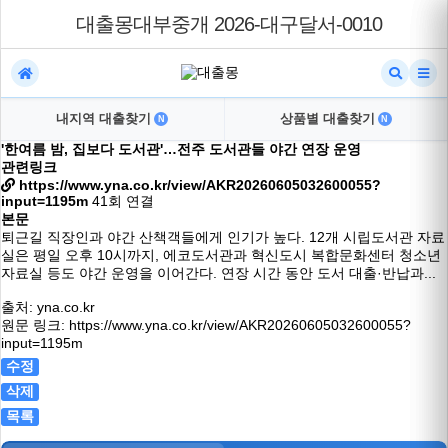
대출몽대부중개 2026-대구달서-0010
내지역 대출찾기
상품별 대출찾기
N
N
'한여름 밤, 집보다 도서관'…전주 도서관들 야간 연장 운영
관련링크
https://www.yna.co.kr/view/AKR20260605032600055?
input=1195m
41회 연결
본문
퇴근길 직장인과 야간 산책객들에게 인기가 높다. 12개 시립도서관 자료
실은 평일 오후 10시까지, 에코도서관과 혁신도시 복합문화센터 청소년
자료실 등도 야간 운영을 이어간다. 연장 시간 동안 도서 대출·반납과...
출처: yna.co.kr
원문 링크:
https://www.yna.co.kr/view/AKR20260605032600055?
input=1195m
수정
삭제
목록