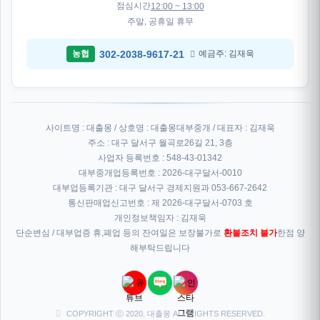
점심시간
12:00 ~ 13:00
주말, 공휴일 휴무
302-2038-9617-21
농협
예금주: 김재욱
사이트명 : 대출몽 / 상호명 : 대출몽대부중개 / 대표자 : 김재욱
주소 : 대구 달서구 월곡로26길 21, 3층
사업자 등록번호 : 548-43-01342
대부중개업등록번호 : 2026-대구달서-0010
대부업등록기관 : 대구 달서구 경제지원과 053-667-2642
통신판매업신고번호 : 제 2026-대구달서-0703 호
개인정보책임자 : 김재욱
단순변심 / 대부업증 휴,폐업 등의 잔여일은 보장불가로
환불조치 불가
한점 양
해부탁드립니다
COPYRIGHT ⓒ 2020. 대출몽 ALL RIGHTS RESERVED.