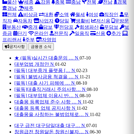
울산
세종
강원
충북
충남
전북
전남
경북
경남
제주
전체
비상금
대환
소액
월세
여성
직장인
무
직자
자동차
사업자
당일
생활비
저신용
무방문
부동산
중개
담보
전당포
회생파산
무담보
보
증금
단기
온라인
전문직
일용직
신용
추가
프리랜서
주부
자영업
공지사항
금융권 소식
★ (필독)실시간 대출문의 …
N
07-10
대부업법 개정안
N
01-02
[필독] 대부중개 플랫폼 […
N
02-23
[필독] 불법사금융 척결을 …
N
11-21
[필독] 대출 사기 피해에 …
N
08-10
[필독]대출직거래시 주의사항…
N
08-10
[필독] 대부업체 이용시 반…
N
08-10
대출몽 등록업체 준수 사항 …
N
11-02
대출몽 등록 업체 공지사항
N
11-02
대출몽을 사칭하는 불법업체로…
N
11-02
대구 급전 대구당일대출 대구…
N
07-01
창원급전 창원달돈 창원신불자…
N
06-30