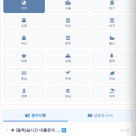
전체
서울
경기
인천
대전
대구
부산
광주
울산
세종
강원
충북
충남
전북
전남
경북
경남
제주
공지사항
금융권 소식
★ (필독)실시간 대출문의 …
07-10
N