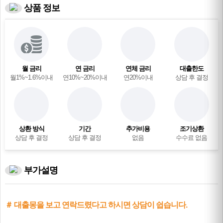
상품 정보
월 금리
연 금리
연체 금리
대출한도
월1%~1.6%이내
연10%~20%이내
연20%이내
상담 후 결정
상환 방식
기간
추가비용
조기상환
상담 후 결정
상담 후 결정
없음
수수료 없음
부가설명
＃ 대출몽을 보고 연락드렸다고 하시면 상담이 쉽습니다.